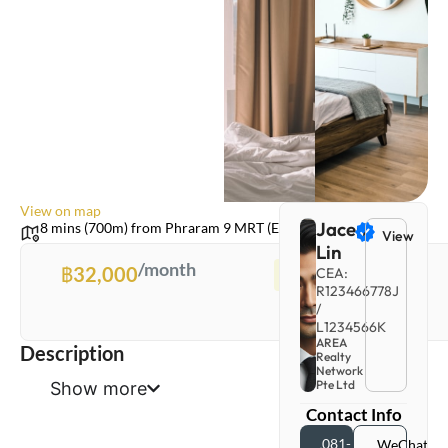
View on map
Jacen
8 mins (700m) from Phraram 9 MRT (EW23)
View
Lin
/month
฿
32,000
For rent
CEA:
R123466778J
3 bed
/
L1234566K
AREA
Description
Realty
Network
Pte Ltd
Show more
Contact Info
081-
WeChat