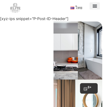
ไทย
[xyz-ips snippet="P-Post-ID-Header"]
8+